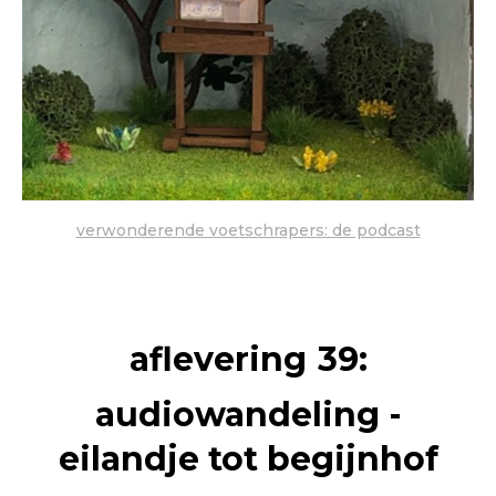
verwonderende voetschrapers: de podcast
aflevering
39
:
audiowandeling -
eilandje tot begijnhof