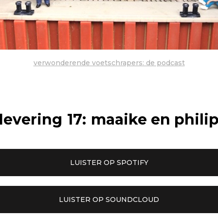
verwonderende voetschrapers: de podcast
levering
17
:
maaike en phili
LUISTER OP SPOTIFY
LUISTER OP SOUNDCLOUD