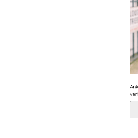
Ank
ver