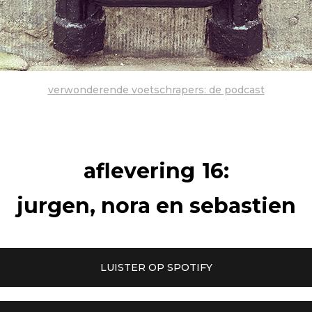
verwonderende voetschrapers: de podcast
aflevering
16
:
jurgen, nora en sebastien
LUISTER OP SPOTIFY