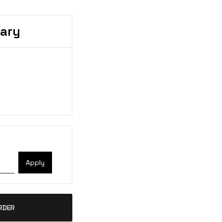
ary
Apply
RDER